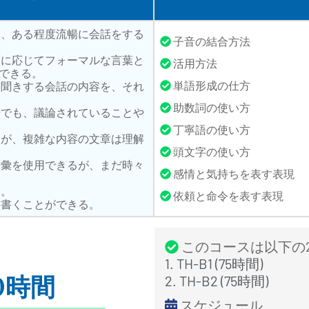
て、ある程度流暢に会話をする
子音の結合方法
面に応じてフォーマルな言葉と
活用方法
できる。
単語形成の仕方
聞きする会話の内容を、それ
助数詞の使い方
でも、議論されていることや
丁寧語の使い方
が、複雑な内容の文章は理解
頭文字の使い方
語彙を使用できるが、まだ時々
感情と気持ちを表す表現
る。
依頼と命令を表す表現
書くことができる。
このコースは以下の
1. TH-B1 (75時間)
0時間
2. TH-B2 (75時間)
スケジュール